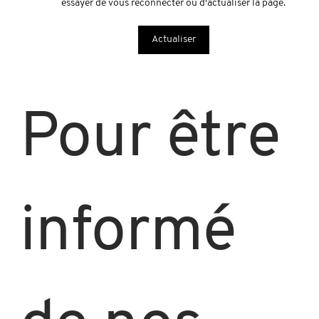
essayer de vous reconnecter ou d'actualiser la page.
Accords QVCT et santé au travail :
Actualiser
obligations, pratique et avantages
Pour être 
informé 